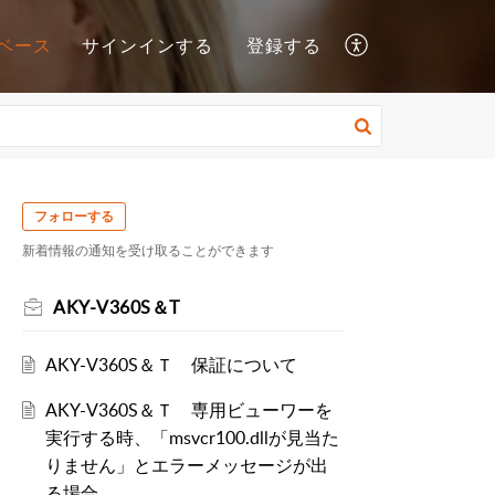
ベース
サインインする
登録する
フォローする
新着情報の通知を受け取ることができます
AKY-V360S＆T
AKY-V360S＆Ｔ 保証について
AKY-V360S＆Ｔ 専用ビューワーを
実行する時、「msvcr100.dllが見当た
りません」とエラーメッセージが出
る場合